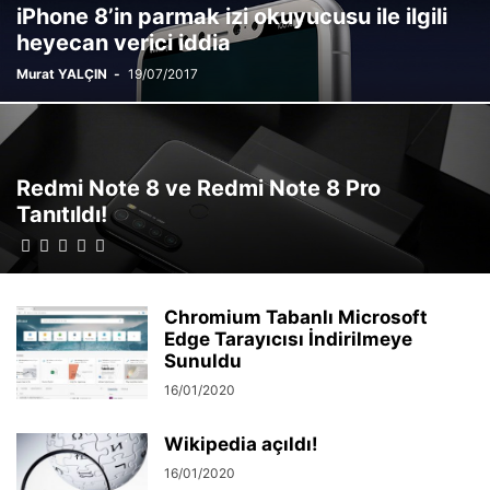
iPhone 8’in parmak izi okuyucusu ile ilgili
heyecan verici iddia
Murat YALÇIN
-
19/07/2017
Redmi Note 8 ve Redmi Note 8 Pro
Tanıtıldı!
Chromium Tabanlı Microsoft
Edge Tarayıcısı İndirilmeye
Sunuldu
16/01/2020
Wikipedia açıldı!
16/01/2020