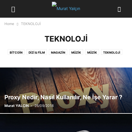
Home
TEKNOLOJİ
TEKNOLOJİ
BITCOIN
DIZI & FILM
MAGAZİN
MÜZİK
MÜZİK
TEKNOLOJİ
UZAY BİLİMİ
Proxy Nedir, Nasıl Kullanılır, Ne İşe Yarar ?
Murat YALÇIN
-
26/09/2018