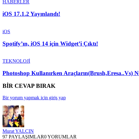
HABERLER
iOS 17.1.2 Yayınlandı!
iOS
Spotify’ın, iOS 14 için Widget’i Çıktı!
TEKNOLOJİ
Photoshop Kullanırken Araçların(Brush,Eresa..Vs) 
BİR CEVAP BIRAK
Bir yorum yapmak için giriş yap
Murat YALÇIN
97 PAYLAŞIMLAR
0 YORUMLAR