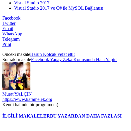
Visual Studio 2017
Visual Studio 2017 ve C# ile MySQL Bağlantısı
Facebook
Twitter
Email
WhatsApp
Telegram
Print
Önceki makale
Harun Kolçak vefat etti!
Sonraki makale
Facebook Yapay Zeka Konusunda Hata Yaptı!
Murat YALÇIN
https://www.karamelek.org
Kendi halinde bir programcı :)
İLGİLİ MAKALELER
BU YAZARDAN DAHA FAZLASI