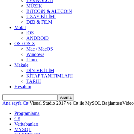
TEKNOLOJİ
MÜZİK
BiTCOiN & ALTCOiN
UZAY BİLİMİ
DiZi & FiLM
Mobil
iOS
ANDROiD
OS / OS X
Mac / MacOS
Windows
Linux
Makale
DİN VE İLİM
KİTAP TANITIMLARI
TARİH
Hesabım
Ana sayfa
C#
Visual Studio 2017 ve C# ile MySQL Bağlantısı(Video
Programlama
C#
Veritabanları
MYSQL