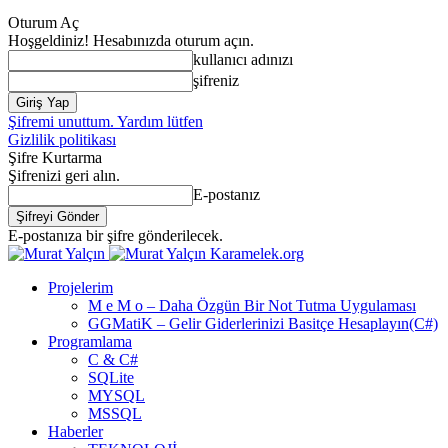
Oturum Aç
Hoşgeldiniz! Hesabınızda oturum açın.
kullanıcı adınızı
şifreniz
Şifremi unuttum. Yardım lütfen
Gizlilik politikası
Şifre Kurtarma
Şifrenizi geri alın.
E-postanız
E-postanıza bir şifre gönderilecek.
Karamelek.org
Projelerim
M e M o – Daha Özgün Bir Not Tutma Uygulaması
GGMatiK – Gelir Giderlerinizi Basitçe Hesaplayın(C#)
Programlama
C & C#
SQLite
MYSQL
MSSQL
Haberler