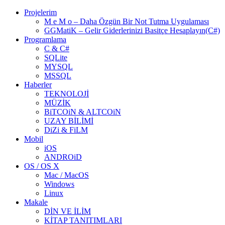
Projelerim
M e M o – Daha Özgün Bir Not Tutma Uygulaması
GGMatiK – Gelir Giderlerinizi Basitçe Hesaplayın(C#)
Programlama
C & C#
SQLite
MYSQL
MSSQL
Haberler
TEKNOLOJİ
MÜZİK
BiTCOiN & ALTCOiN
UZAY BİLİMİ
DiZi & FiLM
Mobil
iOS
ANDROiD
OS / OS X
Mac / MacOS
Windows
Linux
Makale
DİN VE İLİM
KİTAP TANITIMLARI