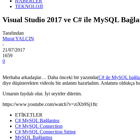
HABERLER
TEKNOLOJİ
Visual Studio 2017 ve C# ile MySQL Bağla
Tarafından
Murat YALÇIN
-
21/07/2017
1659
0
Merhaba arkadaşlar… Daha önceki bir yazımda(
C# ile MySQL bağlan
diye düşünerekten videolu bir anlatım hazırladım. Anlatımı oldukça ba
Umarım faydalı olur. İyi seyirler dilerim.
https://www.youtube.com/watch?v=ziXb9Sj1ftc
ETİKETLER
C# MySQL Bağlantısı
C# MySQL Connection
C# MySQL Connection String
MySQL Bağlantısı