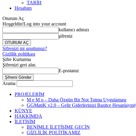
TARİH
Hesabım
Oturum Aç
Hoşgeldin!
Log into your account
kullanıcı adınızı
şifreniz
Şifrenizi mi unuttunuz?
Gizlilik politikası
Şifre Kurtarma
Şifrenizi geri alın.
E-postanız
Arama
PROJELERİM
M e M o – Daha Özgün Bir Not Tutma Uygulaması
GGMatiK v2.0 – Gelir Giderlerinizi Basitçe Hesaplayın
KÜNYE
HAKKIMDA
İLETİŞİM
BENİMLE İLETİŞİME GEÇİN
GİZLİLİK POLİTİKAMIZ