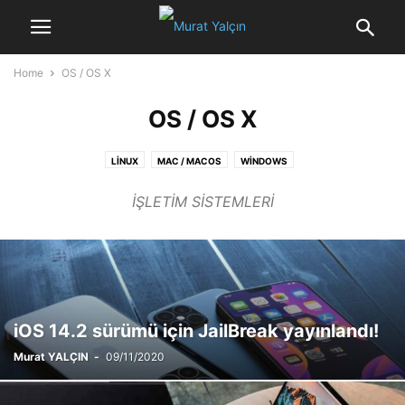
Home
OS / OS X
OS / OS X
LINUX
MAC / MACOS
WINDOWS
İŞLETİM SİSTEMLERİ
iOS 14.2 sürümü için JailBreak yayınlandı!
Murat YALÇIN
-
09/11/2020