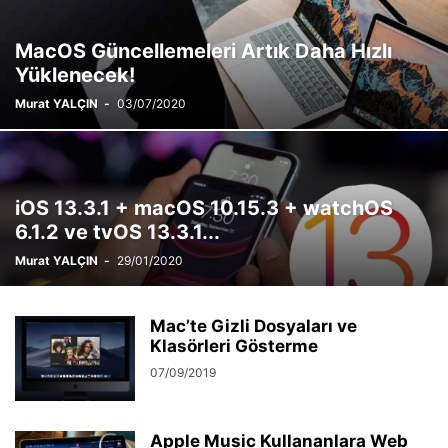
MacOS Güncellemeleri Artık Daha Hızlı
Yüklenecek!
Murat YALÇIN
-
03/07/2020
iOS 13.3.1 + macOS 10.15.3 + watchOS
6.1.2 ve tvOS 13.3.1...
Murat YALÇIN
-
29/01/2020
Mac’te Gizli Dosyaları ve
Klasörleri Gösterme
07/09/2019
Apple Music Kullananlara Web