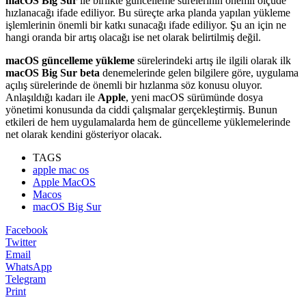
macOS Big Sur
ile birlikte güncelleme sürelerinin önemli ölçüde
hızlanacağı ifade ediliyor. Bu süreçte arka planda yapılan yükleme
işlemlerinin önemli bir katkı sunacağı ifade ediliyor. Şu an için ne
hangi oranda bir artış olacağı ise net olarak belirtilmiş değil.
macOS güncelleme yükleme
sürelerindeki artış ile ilgili olarak ilk
macOS Big Sur beta
denemelerinde gelen bilgilere göre, uygulama
açılış sürelerinde de önemli bir hızlanma söz konusu oluyor.
Anlaşıldığı kadarı ile
Apple
, yeni macOS sürümünde dosya
yönetimi konusunda da ciddi çalışmalar gerçekleştirmiş. Bunun
etkileri de hem uygulamalarda hem de güncelleme yüklemelerinde
net olarak kendini gösteriyor olacak.
TAGS
apple mac os
Apple MacOS
Macos
macOS Big Sur
Facebook
Twitter
Email
WhatsApp
Telegram
Print