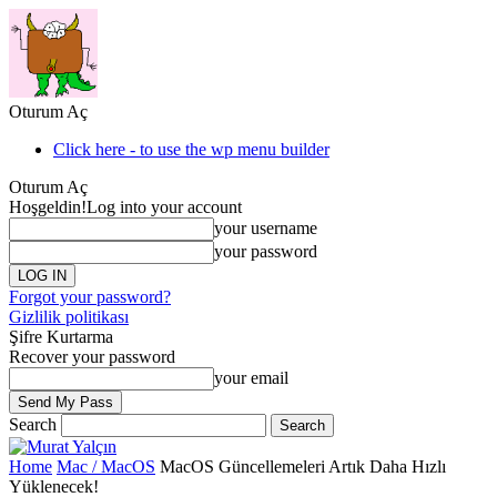
Oturum Aç
Click here - to use the wp menu builder
Oturum Aç
Hoşgeldin!
Log into your account
your username
your password
Forgot your password?
Gizlilik politikası
Şifre Kurtarma
Recover your password
your email
Search
Home
Mac / MacOS
MacOS Güncellemeleri Artık Daha Hızlı
Yüklenecek!