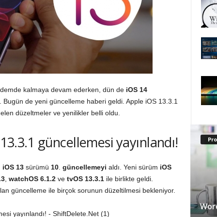
ündemde kalmaya devam ederken, dün de
iOS 14
ı. Bugün de yeni güncelleme haberi geldi. Apple iOS 13.3.1
len düzeltmeler ve yenilikler belli oldu.
 13.3.1 güncellemesi yayınlandı!
Pr
n
iOS
13
sürümü
10
.
güncellemeyi
aldı. Yeni sürüm
iOS
.3
,
watchOS
6.1.2
ve
tvOS
13.3.1
ile birlikte geldi.
lan güncelleme ile birçok sorunun düzeltilmesi bekleniyor.
Word