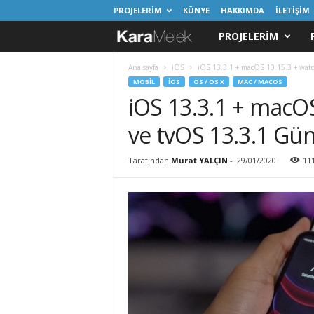
PROJELERİM
KÜNYE
HAKKIMDA
İLETİŞİM
PROJELERIM
K
a
Ana sayfa
iOS
iOS 13.3.1 + macOS 10.15.3 + watc
MOBIL
IOS
OS / OS X
MAC / MACOS
iOS 13.3.1 + macOS
r
ve tvOS 13.3.1 Gün
a
m
Tarafından
Murat YALÇIN
-
29/01/2020
11
e
l
e
k
.