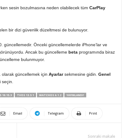
parken sesin bozulmasına neden olabilecek tüm
CarPlay
elen bir dizi güvenlik düzeltmesi de bulunuyor.
 10. güncellemedir. Önceki güncellemelerde iPhone’lar ve
bi görünüyordu. Ancak bu güncelleme
beta
programında biraz
 güncelleme bulunmuyor.
1 olarak güncellemek için
Ayarlar
sekmesine gidin.
Genel
i seçin.
 10.15.3
TVOS 13.3.1
WATCHOS 6.1.2
YAYINLANDI!
Email
Telegram
Print
Sonraki makale