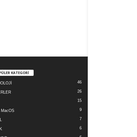
PÜLER KATEGORİ
46
OLOJİ
26
ERLER
15
9
/ MacOS
7
L
6
K