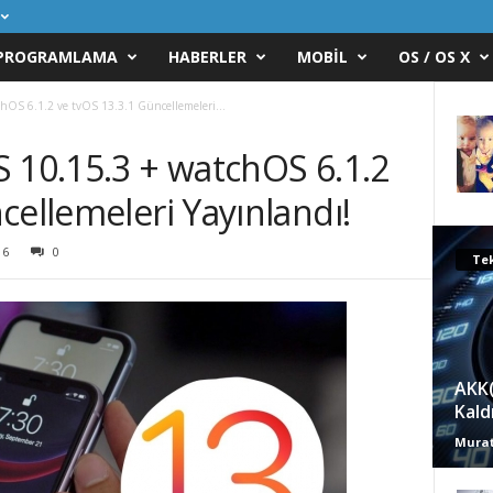
PROGRAMLAMA
HABERLER
MOBIL
OS / OS X
hOS 6.1.2 ve tvOS 13.3.1 Güncellemeleri...
 10.15.3 + watchOS 6.1.2
cellemeleri Yayınlandı!
16
0
Tek
AKK(
Kald
Murat