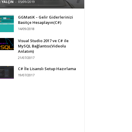
 YALÇIN
-
05/09/2019
GGMatiK – Gelir Giderlerinizi
Basitçe Hesaplayın(C#)
14/09/2018
Visual Studio 2017 ve C# ile
MySQL Bağlantısı(Videolu
Anlatım)
21/07/2017
C# İle Lisanslı Setup Hazırlama
19/07/2017