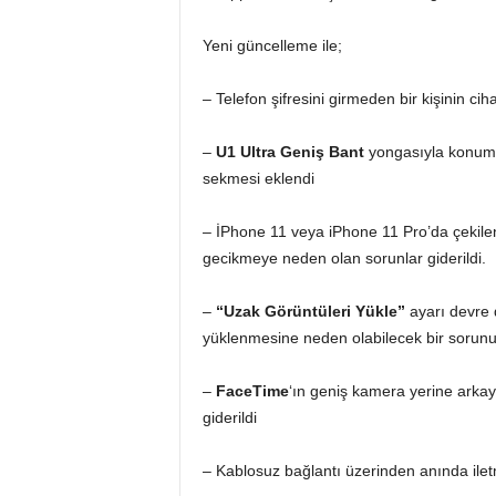
Yeni güncelleme ile;
– Telefon şifresini girmeden bir kişinin ci
–
U1 Ultra Geniş Bant
yongasıyla konum h
sekmesi eklendi
– İPhone 11 veya iPhone 11 Pro’da çekile
gecikmeye neden olan sorunlar giderildi.
–
“Uzak Görüntüleri Yükle”
ayarı devre dı
yüklenmesine neden olabilecek bir sorunu
–
FaceTime
‘ın geniş kamera yerine arka
giderildi
– Kablosuz bağlantı üzerinden anında ile