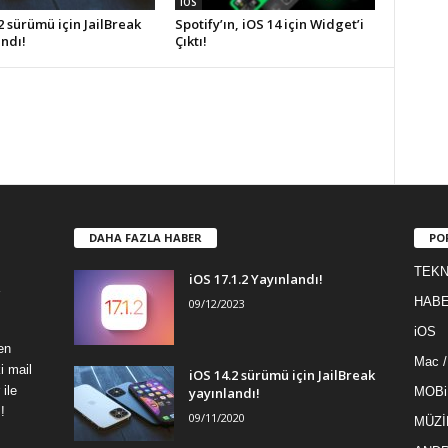
iOS
2 sürümü için JailBreak
Spotify’ın, iOS 14 için Widget’i
ndı!
Çıktı!
DAHA FAZLA HABER
PO
TEKN
iOS 17.1.2 Yayınlandı!
HAB
09/12/2023
iOS
en
Mac 
i mail
iOS 14.2 sürümü için JailBreak
ile
yayınlandı!
MOBi
!
09/11/2020
MÜZİ