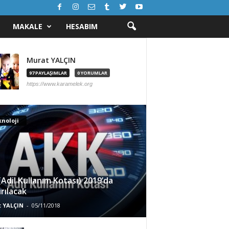
MAKALE
HESABIM
Murat YALÇIN
97 PAYLAŞIMLAR
0 YORUMLAR
https://www.karamelek.org
noloji
Adil Kullanım Kotası) 2019’da
ırılacak
 YALÇIN
-
05/11/2018