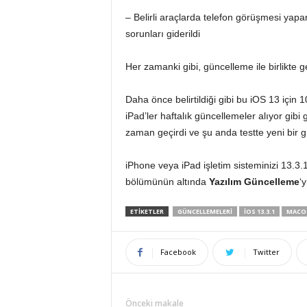
– Belirli araçlarda telefon görüşmesi ya
sorunları giderildi
Her zamanki gibi, güncelleme ile birlikte g
Daha önce belirtildiği gibi bu iOS 13 için
iPad’ler haftalık güncellemeler alıyor gi
zaman geçirdi ve şu anda testte yeni bir
iPhone veya iPad işletim sisteminizi 13.3.
bölümünün altında
Yazılım Güncelleme
‘y
ETİKETLER
GÜNCELLEMELERI
IOS 13.3.1
MACOS
Facebook
Twitter
Önceki makale