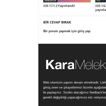
HABERLER
iOS
iOS 17.1.2 Yayınlandı!
iOS 14.
yayınla
BİR CEVAP BIRAK
Bir yorum yapmak için giriş yap
Web sitemizin yapımı devam etmektedir. Lütf
görüş,öneri ve şikayetlerinizi bizimle aşağıdak
ile paylaşınız. Sizden alacağımız feedback'ler 
gerekli değişikliği yapacağımıza söz veriyoruz