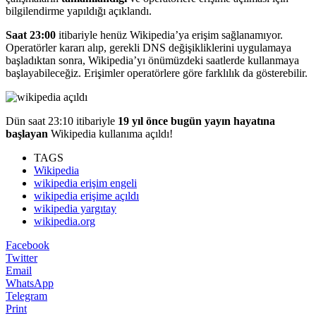
bilgilendirme yapıldığı açıklandı.
Saat 23:00
itibariyle henüz Wikipedia’ya erişim sağlanamıyor.
Operatörler kararı alıp, gerekli DNS değişikliklerini uygulamaya
başladıktan sonra, Wikipedia’yı önümüzdeki saatlerde kullanmaya
başlayabileceğiz. Erişimler operatörlere göre farklılık da gösterebilir.
Dün saat 23:10 itibariyle
19 yıl önce bugün yayın hayatına
başlayan
Wikipedia kullanıma açıldı!
TAGS
Wikipedia
wikipedia erişim engeli
wikipedia erişime açıldı
wikipedia yargıtay
wikipedia.org
Facebook
Twitter
Email
WhatsApp
Telegram
Print