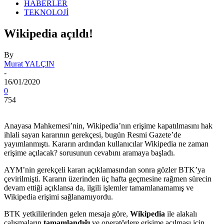
HABERLER
TEKNOLOJİ
Wikipedia açıldı!
By
Murat YALÇIN
-
16/01/2020
0
754
Anayasa Mahkemesi’nin, Wikipedia’nın erişime kapatılmasını hak
ihlali sayan kararının gerekçesi, bugün Resmi Gazete’de
yayımlanmıştı. Kararın ardından kullanıcılar Wikipedia ne zaman
erişime açılacak? sorusunun cevabını aramaya başladı.
AYM’nin gerekçeli kararı açıklamasından sonra gözler BTK’ya
çevirilmişti. Kararın üzerinden üç hafta geçmesine rağmen sürecin
devam ettiği açıklansa da, ilgili işlemler tamamlanamamış ve
Wikipedia erişimi sağlanamıyordu.
BTK yetkililerinden gelen mesaja göre,
Wikipedia
ile alakalı
çalışmaların
tamamlandığı
ve operatörlere erişime açılması için