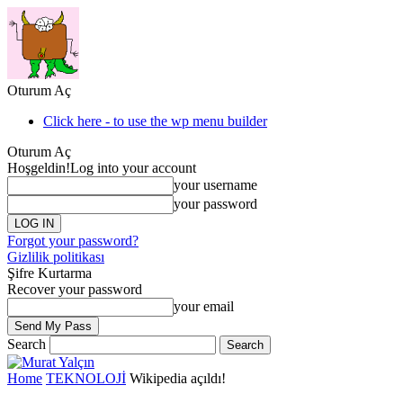
Oturum Aç
Click here - to use the wp menu builder
Oturum Aç
Hoşgeldin!
Log into your account
your username
your password
Forgot your password?
Gizlilik politikası
Şifre Kurtarma
Recover your password
your email
Search
Home
TEKNOLOJİ
Wikipedia açıldı!