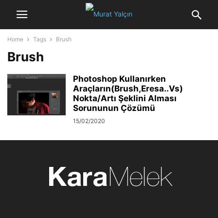
Home
Tags
Brush
Brush
Photoshop Kullanırken
Araçların(Brush,Eresa..Vs)
Nokta/Artı Şeklini Alması
Sorununun Çözümü
15/02/2020