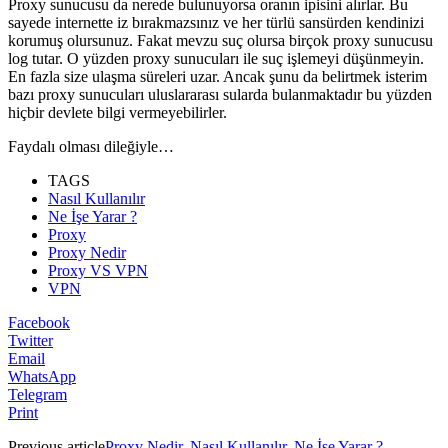
Proxy sunucusu da nerede bulunuyorsa oranın ipisini alırlar. Bu
sayede internette iz bırakmazsınız ve her türlü sansürden kendinizi
korumuş olursunuz. Fakat mevzu suç olursa birçok proxy sunucusu
log tutar. O yüzden proxy sunucuları ile suç işlemeyi düşünmeyin.
En fazla size ulaşma süreleri uzar. Ancak şunu da belirtmek isterim
bazı proxy sunucuları uluslararası sularda bulanmaktadır bu yüzden
hiçbir devlete bilgi vermeyebilirler.
Faydalı olması dileğiyle…
TAGS
Nasıl Kullanılır
Ne İşe Yarar ?
Proxy
Proxy Nedir
Proxy VS VPN
VPN
Facebook
Twitter
Email
WhatsApp
Telegram
Print
Previous article
Proxy Nedir, Nasıl Kullanılır, Ne İşe Yarar ?