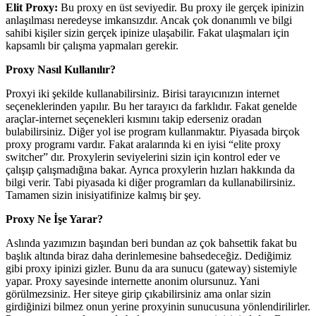
Elit Proxy:
Bu proxy en üst seviyedir. Bu proxy ile gerçek ipinizin
anlaşılması neredeyse imkansızdır. Ancak çok donanımlı ve bilgi
sahibi kişiler sizin gerçek ipinize ulaşabilir. Fakat ulaşmaları için
kapsamlı bir çalışma yapmaları gerekir.
Proxy Nasıl Kullanılır?
Proxyi iki şekilde kullanabilirsiniz. Birisi tarayıcınızın internet
seçeneklerinden yapılır. Bu her tarayıcı da farklıdır. Fakat genelde
araçlar-internet seçenekleri kısmını takip ederseniz oradan
bulabilirsiniz. Diğer yol ise program kullanmaktır. Piyasada birçok
proxy programı vardır. Fakat aralarında ki en iyisi “elite proxy
switcher” dır. Proxylerin seviyelerini sizin için kontrol eder ve
çalışıp çalışmadığına bakar. Ayrıca proxylerin hızları hakkında da
bilgi verir. Tabi piyasada ki diğer programları da kullanabilirsiniz.
Tamamen sizin inisiyatifinize kalmış bir şey.
Proxy Ne İşe Yarar?
Aslında yazımızın başından beri bundan az çok bahsettik fakat bu
başlık altında biraz daha derinlemesine bahsedeceğiz. Dediğimiz
gibi proxy ipinizi gizler. Bunu da ara sunucu (gateway) sistemiyle
yapar. Proxy sayesinde internette anonim olursunuz. Yani
görülmezsiniz. Her siteye girip çıkabilirsiniz ama onlar sizin
girdiğinizi bilmez onun yerine proxyinin sunucusuna yönlendirilirler.