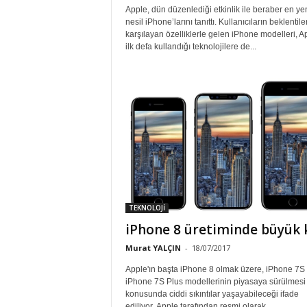
Apple, dün düzenlediği etkinlik ile beraber en ye
nesil iPhone’larını tanıttı. Kullanıcıların beklentile
karşılayan özelliklerle gelen iPhone modelleri, A
ilk defa kullandığı teknolojilere de...
TEKNOLOJİ
iPhone 8 üretiminde büyük k
Murat YALÇIN
-
18/07/2017
Apple'ın başta iPhone 8 olmak üzere, iPhone 7S
iPhone 7S Plus modellerinin piyasaya sürülmesi
konusunda ciddi sıkıntılar yaşayabileceği ifade
ediliyor. Apple tarafından resmi olarak...