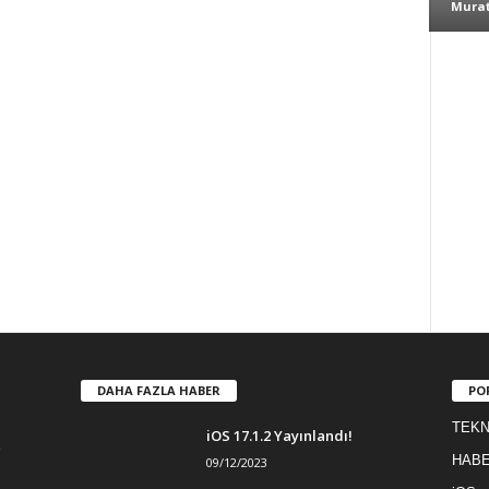
Murat
DAHA FAZLA HABER
PO
TEKN
iOS 17.1.2 Yayınlandı!
HAB
09/12/2023