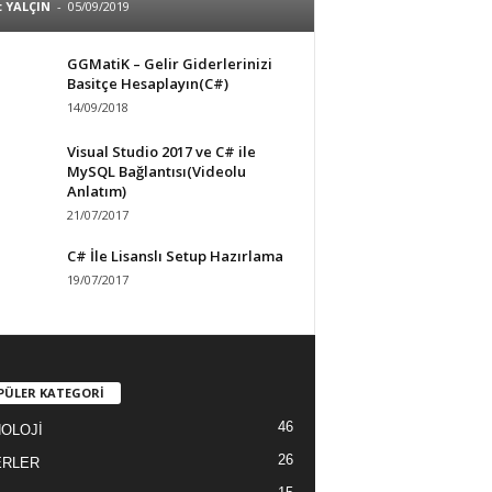
 YALÇIN
-
05/09/2019
GGMatiK – Gelir Giderlerinizi
Basitçe Hesaplayın(C#)
14/09/2018
Visual Studio 2017 ve C# ile
MySQL Bağlantısı(Videolu
Anlatım)
21/07/2017
C# İle Lisanslı Setup Hazırlama
19/07/2017
PÜLER KATEGORİ
46
OLOJİ
26
ERLER