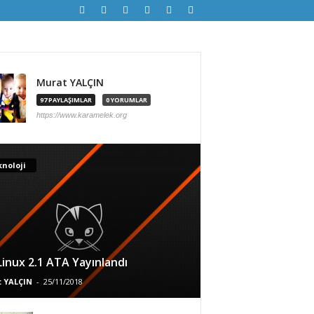
Murat YALÇIN
97 PAYLAŞIMLAR
0 YORUMLAR
https://www.karamelek.org
noloji
 Linux 2.1 ATA Yayınlandı
 YALÇIN
-
25/11/2018