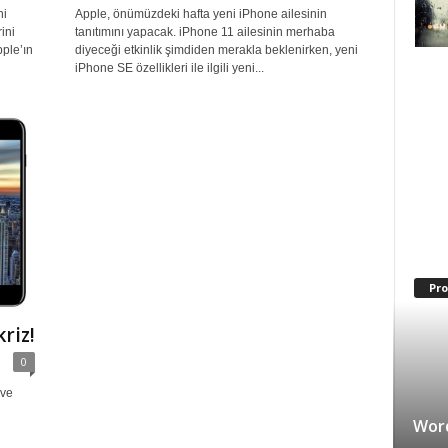
ni
Apple, önümüzdeki hafta yeni iPhone ailesinin
rini
tanıtımını yapacak. iPhone 11 ailesinin merhaba
pple’ın
diyeceği etkinlik şimdiden merakla beklenirken, yeni
iPhone SE özellikleri ile ilgili yeni...
Pr
riz!
0
 ve
Word