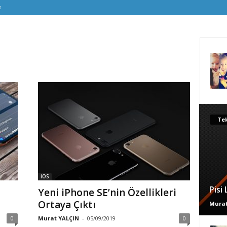
Tek
iOS
Pisi
Yeni iPhone SE’nin Özellikleri
Ortaya Çıktı
Murat
0
Murat YALÇIN
-
05/09/2019
0