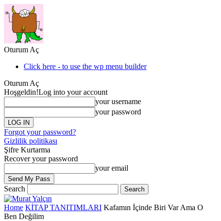
Oturum Aç
Click here - to use the wp menu builder
Oturum Aç
Hoşgeldin!
Log into your account
your username
your password
Forgot your password?
Gizlilik politikası
Şifre Kurtarma
Recover your password
your email
Search
Home
KİTAP TANITIMLARI
Kafamın İçinde Biri Var Ama O
Ben Değilim