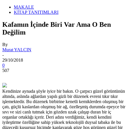
MAKALE
KİTAP TANITIMLARI
Kafamın İçinde Biri Var Ama O Ben
Değilim
By
Murat YALÇIN
-
29/10/2018
0
507
Kendinize aynada şöyle iyice bir bakın. O çarpıcı güzel görüntünün
altında, aslında ağlardan yapılı gizli bir düzenek evreni tıkır tıkır
işlemektedir. Bu düzenek birbirine kenetli kemiklerden oluşmuş bir
çatı, güçlü kaslardan oluşmuş bir ağ, özelleşmiş durumda epeyce bir
sıvı ve sizi canlı tutmak için gözden uzak çalışıp duran bir iç
organlar ortaklığı içerir. Deri adını verdiğimiz, kendi kendini
iyileştirme özelliğine sahip yüksek teknolojili duysal tabaka ile bu
düzeceği kusursuz biçimde kaplayarak göze hoş görünen güzel bir