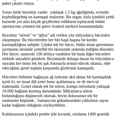
paket çıkarır ortaya.
Sonra birde beyniniz vardır: yaklaşık 1,5 kg ağırlığında, evrende
keşfedilegelmiş en karmaşık malzeme. Bu organ, kafa içindeki zırhlı
haznede yer alan küçük geçitlerden istihbarat toplayarak bütün
operasyonu yöneten bir görev kontrol merkezi konumundadır.
Beyniniz “nöron” ve “gliya” adı verilen yüz milyarlarca hücreden
oluşmuştur. Bu hücrelerden her biri başlı başına bir kentin
karmaşıklığına sahiptir. Çünkü tek bir hücre, bütün insan genomunu
içermenin ötesinde çetrefilli bir ekonomik sistemin trafiğini düzenler.
Her hücre, saniyede 100 defaya varabilen bir hızla diğer hücrelere
elektrik sinyalleri gönderir. Beyninizde dolaşıp duran bu trilyonlarca
sinyalin her birini tek bir ışık fotonuyla temsil edecek olsanız, elde
edeceğiniz genel toplam karşısında gözleriniz kamaşırdı.
Hücreleri birbirine bağlayan ağ öylesine akıl almaz bir karmaşıklık
içerir ki, ne insan dili yeter bunu açıklamaya, ne de mevcut
matematik. Genel olarak tek bir nöron, komşu nöronlarla yaklaşık
10.000 bağlantı kurmuş durumdadır. Milyarlarca nöron
bulunduğunu düşünecek olursak, beyin dokusunun tek bir
santimetre küpünde , Samanyolu gökadasındaki yıldızların sayısı
kadar bağlantı olduğunu söyleyebiliriz.
Kafatasınızın içindeki pembe jöle kıvamlı, ortalama 1400 gramlık