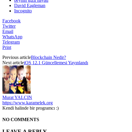
beynin gizli hayatı
David Eagleman
Incognito
Facebook
Twitter
Email
WhatsApp
Telegram
Print
Previous article
Blockchain Nedir?
Next article
iOS 12.1 Güncellemesi Yayınlandı
Murat YALÇIN
https://www.karamelek.org
Kendi halinde bir programcı :)
NO COMMENTS
LEAVE A REPLY