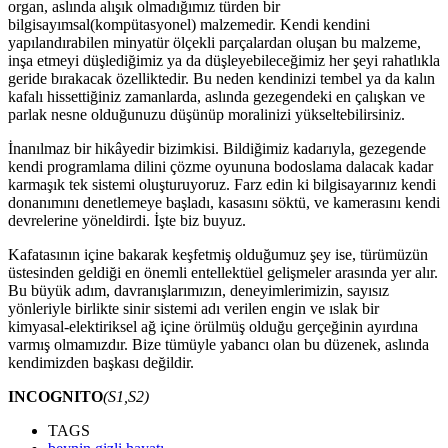
organ, aslında alışık olmadığımız türden bir
bilgisayımsal(kompütasyonel) malzemedir. Kendi kendini
yapılandırabilen minyatür ölçekli parçalardan oluşan bu malzeme,
inşa etmeyi düşlediğimiz ya da düşleyebileceğimiz her şeyi rahatlıkla
geride bırakacak özelliktedir. Bu neden kendinizi tembel ya da kalın
kafalı hissettiğiniz zamanlarda, aslında gezegendeki en çalışkan ve
parlak nesne olduğunuzu düşünüp moralinizi yükseltebilirsiniz.
İnanılmaz bir hikâyedir bizimkisi. Bildiğimiz kadarıyla, gezegende
kendi programlama dilini çözme oyununa bodoslama dalacak kadar
karmaşık tek sistemi oluşturuyoruz. Farz edin ki bilgisayarınız kendi
donanımını denetlemeye başladı, kasasını söktü, ve kamerasını kendi
devrelerine yöneldirdi. İşte biz buyuz.
Kafatasının içine bakarak keşfetmiş olduğumuz şey ise, türümüzün
üstesinden geldiği en önemli entellektüel gelişmeler arasında yer alır.
Bu büyük adım, davranışlarımızın, deneyimlerimizin, sayısız
yönleriyle birlikte sinir sistemi adı verilen engin ve ıslak bir
kimyasal-elektiriksel ağ içine örülmüş olduğu gerçeğinin ayırdına
varmış olmamızdır. Bize tümüyle yabancı olan bu düzenek, aslında
kendimizden başkası değildir.
INCOGNITO
(S1,S2)
TAGS