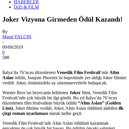
HABERLER
DiZi & FiLM
Joker Vizyona Girmeden Ödül Kazandı!
By
Murat YALÇIN
-
09/09/2019
0
588
İtalya’da 76’ncısı düzenlenen
Venedik Film Festivali
‘nde
Altın
Aslan
ödülü, Joaquin Phoenix’in başrolünde yer aldığı Joker filmine
verildi. Joker, önümüzdeki ay sinemaseverlerle buluşacak.
Warner Bros’un heyecanla beklenen
Joker
filmi, Venedik Film
Festivali’nde çok büyük bir ilgi gördü. Bu yıl İtalya’da 76’ncısı
düzenlenen film festivalinin büyük ödülü
“Altın Aslan” (Golden
Lion)
, Joker filmine verildi. Joker, Altın Aslan ödülünü alabilen
ilk
çizgi roman uyarlaması
olarak tarihe geçti.
Venedik Film Festivali’nde Altın Aslan ödülünü kazanmak
gerçekten de çok büyük bir başarı. Bu ödülün önceki sahipleri