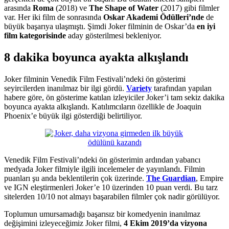
arasında
Roma
(2018) ve
The Shape of Water
(2017) gibi filmler
var. Her iki film de sonrasında
Oskar Akademi Ödülleri’nde
de
büyük başarıya ulaşmıştı. Şimdi Joker filminin de Oskar’da
en iyi
film kategorisinde
aday gösterilmesi bekleniyor.
8 dakika boyunca ayakta alkışlandı
Joker filminin Venedik Film Festivali’ndeki ön gösterimi
seyircilerden inanılmaz bir ilgi gördü.
Variety
tarafından yapılan
habere göre, ön gösterime katılan izleyiciler Joker’i tam sekiz dakika
boyunca ayakta alkışlandı. Katılımcıların özellikle de Joaquin
Phoenix’e büyük ilgi gösterdiği belirtiliyor.
Venedik Film Festivali’ndeki ön gösterimin ardından yabancı
medyada Joker filmiyle ilgili incelemeler de yayınlandı. Filmin
puanları şu anda beklentilerin çok üzerinde.
The Guardian
, Empire
ve IGN eleştirmenleri Joker’e 10 üzerinden 10 puan verdi. Bu tarz
sitelerden 10/10 not almayı başarabilen filmler çok nadir görülüyor.
Toplumun umursamadığı başarısız bir komedyenin inanılmaz
değişimini izleyeceğimiz Joker filmi,
4 Ekim 2019’da vizyona