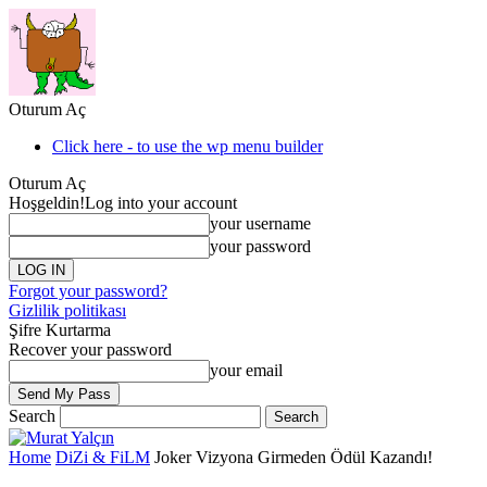
Oturum Aç
Click here - to use the wp menu builder
Oturum Aç
Hoşgeldin!
Log into your account
your username
your password
Forgot your password?
Gizlilik politikası
Şifre Kurtarma
Recover your password
your email
Search
Home
DiZi & FiLM
Joker Vizyona Girmeden Ödül Kazandı!