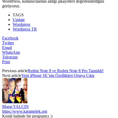
WordPress, kullanıcılardan aldığı şikayetleri değerlendirdiğini
görüyoruz.
TAGS
Update
Wordpress
Wordpress TR
Facebook
Twitter
Email
WhatsApp
Telegram
Print
Previous article
Redmi Note 8 ve Redmi Note 8 Pro Tanıtıldı!
Next article
Yeni iPhone SE’nin Özellikleri Ortaya Çıktı
Murat YALÇIN
https://www.karamelek.org
Kendi halinde bir programcı :)