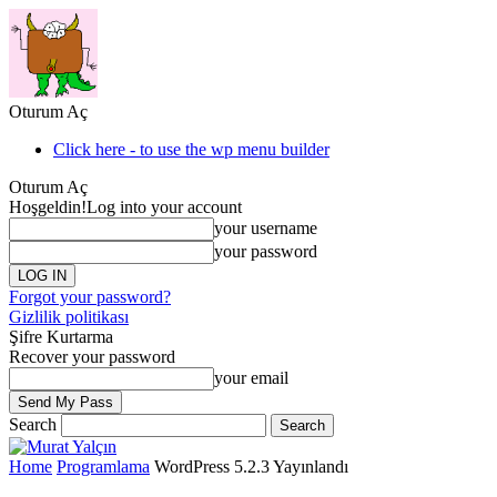
Oturum Aç
Click here - to use the wp menu builder
Oturum Aç
Hoşgeldin!
Log into your account
your username
your password
Forgot your password?
Gizlilik politikası
Şifre Kurtarma
Recover your password
your email
Search
Home
Programlama
WordPress 5.2.3 Yayınlandı