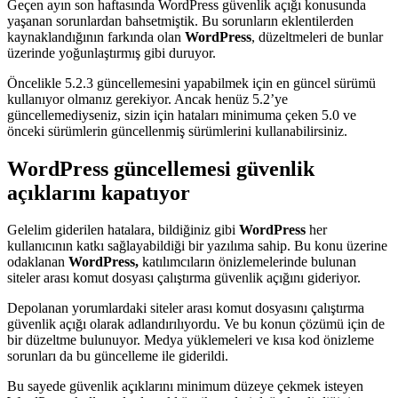
Geçen ayın son haftasında WordPress güvenlik açığı konusunda
yaşanan sorunlardan bahsetmiştik. Bu sorunların eklentilerden
kaynaklandığının farkında olan
WordPress
, düzeltmeleri de bunlar
üzerinde yoğunlaştırmış gibi duruyor.
Öncelikle 5.2.3 güncellemesini yapabilmek için en güncel sürümü
kullanıyor olmanız gerekiyor. Ancak henüz 5.2’ye
güncellemediyseniz, sizin için hataları minimuma çeken 5.0 ve
önceki sürümlerin güncellenmiş sürümlerini kullanabilirsiniz.
WordPress güncellemesi güvenlik
açıklarını kapatıyor
Gelelim giderilen hatalara, bildiğiniz gibi
WordPress
her
kullanıcının katkı sağlayabildiği bir yazılıma sahip. Bu konu üzerine
odaklanan
WordPress,
katılımcıların önizlemelerinde bulunan
siteler arası komut dosyası çalıştırma güvenlik açığını gideriyor.
Depolanan yorumlardaki siteler arası komut dosyasını çalıştırma
güvenlik açığı olarak adlandırılıyordu. Ve bu konun çözümü için de
bir düzeltme bulunuyor. Medya yüklemeleri ve kısa kod önizleme
sorunları da bu güncelleme ile giderildi.
Bu sayede güvenlik açıklarını minimum düzeye çekmek isteyen