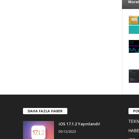
Murat
DAHA FAZLA HABER
PO
TEKN
iOS 17.1.2 Yayınlandı!
HAB
09/12/2023