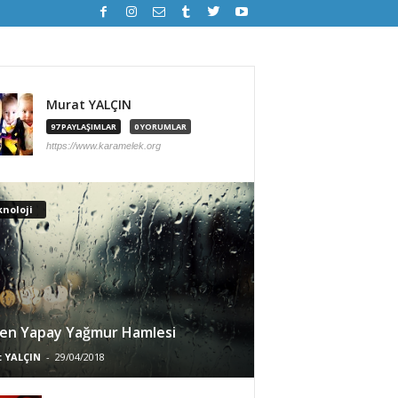
Murat YALÇIN
97 PAYLAŞIMLAR
0 YORUMLAR
https://www.karamelek.org
noloji
en Yapay Yağmur Hamlesi
 YALÇIN
-
29/04/2018