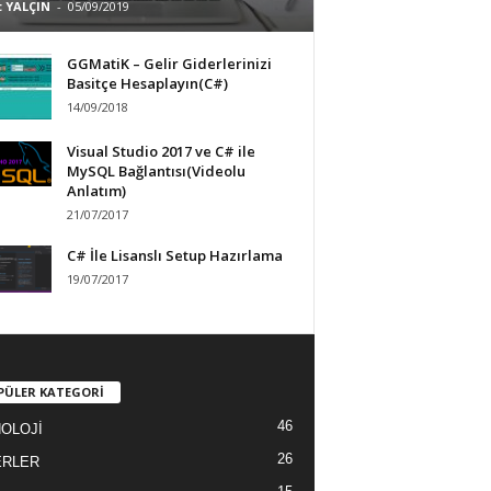
 YALÇIN
-
05/09/2019
GGMatiK – Gelir Giderlerinizi
Basitçe Hesaplayın(C#)
14/09/2018
Visual Studio 2017 ve C# ile
MySQL Bağlantısı(Videolu
Anlatım)
21/07/2017
C# İle Lisanslı Setup Hazırlama
19/07/2017
PÜLER KATEGORİ
46
OLOJİ
26
ERLER