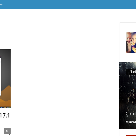
Tek
Çind
17.1
Murat
0