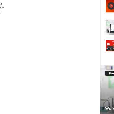
iz
vam
m
Pr
Word