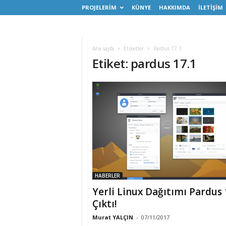
PROJELERİM
KÜNYE
HAKKIMDA
İLETİŞİM
Ana sayfa
Etiketler
Pardus 17.1
Etiket: pardus 17.1
HABERLER
Yerli Linux Dağıtımı Pardus 
Çıktı!
Murat YALÇIN
-
07/11/2017