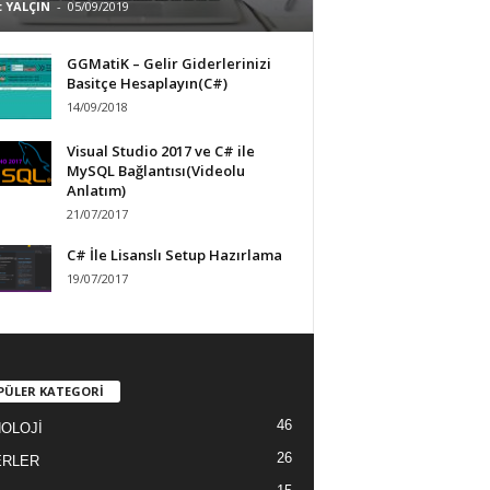
 YALÇIN
-
05/09/2019
GGMatiK – Gelir Giderlerinizi
Basitçe Hesaplayın(C#)
14/09/2018
Visual Studio 2017 ve C# ile
MySQL Bağlantısı(Videolu
Anlatım)
21/07/2017
C# İle Lisanslı Setup Hazırlama
19/07/2017
PÜLER KATEGORİ
46
OLOJİ
26
ERLER