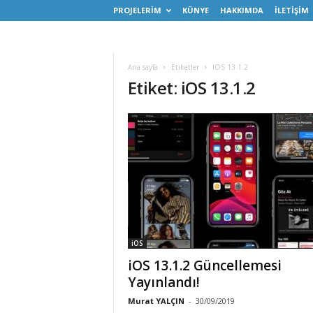
PROJELERİM
KÜNYE
HAKKIMDA
İLETİŞİM
Ana sayfa
Etiketler
IOS 13.1.2
Etiket: iOS 13.1.2
iOS
iOS 13.1.2 Güncellemesi
Yayınlandı!
Murat YALÇIN
-
30/09/2019