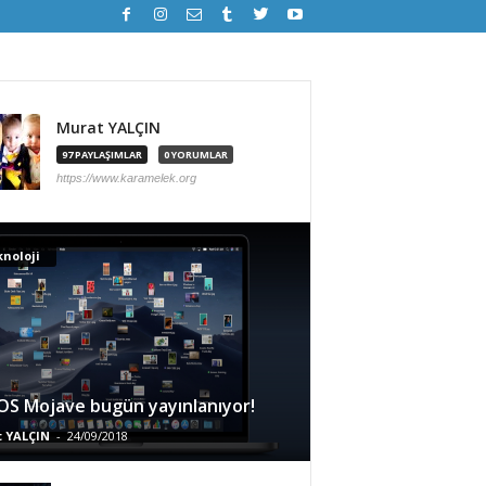
Murat YALÇIN
97 PAYLAŞIMLAR
0 YORUMLAR
https://www.karamelek.org
noloji
S Mojave bugün yayınlanıyor!
 YALÇIN
-
24/09/2018