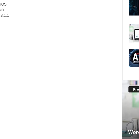
 iOS
ak,
13.1.1
Pr
Word