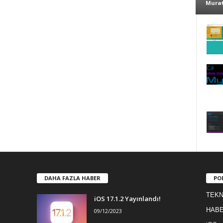
Murat
DAHA FAZLA HABER
PO
TEKN
iOS 17.1.2 Yayınlandı!
HAB
09/12/2023