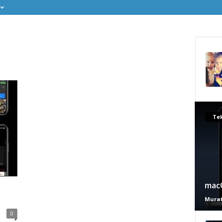
Tek
macO
Murat
0