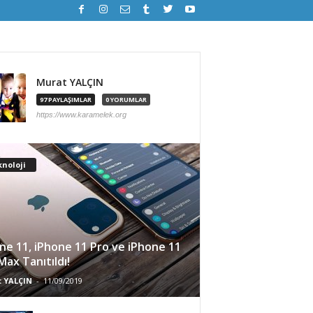
Murat YALÇIN
97 PAYLAŞIMLAR
0 YORUMLAR
https://www.karamelek.org
noloji
ne 11, iPhone 11 Pro ve iPhone 11
Max Tanıtıldı!
 YALÇIN
-
11/09/2019