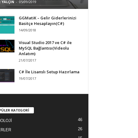
 YALÇIN
-
05/09/2019
GGMatiK – Gelir Giderlerinizi
Basitçe Hesaplayın(C#)
14/09/2018
Visual Studio 2017 ve C# ile
MySQL Bağlantısı(Videolu
Anlatım)
21/07/2017
C# İle Lisanslı Setup Hazırlama
19/07/2017
PÜLER KATEGORİ
46
OLOJİ
26
ERLER