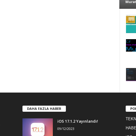
Murat
DAHA FAZLA HABER
PO
TEKN
iOS 17.1.2 Yayınlandı!
HAB
09/12/2023