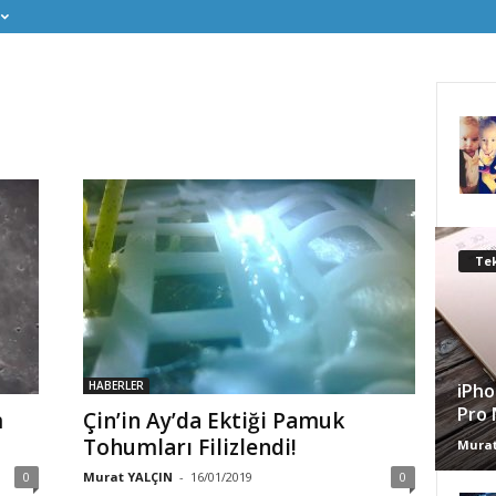
Tek
HABERLER
iPho
Pro 
m
Çin’in Ay’da Ektiği Pamuk
Tohumları Filizlendi!
Murat
0
Murat YALÇIN
-
16/01/2019
0