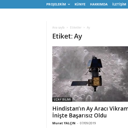
PROJELERİM
KÜNYE
HAKKIMDA
İLETİŞİM
Ana sayfa
Etiketler
Ay
Etiket: Ay
UZAY BİLİMİ
Hindistan’ın Ay Aracı Vikra
İnişte Başarısız Oldu
Murat YALÇIN
-
07/09/2019