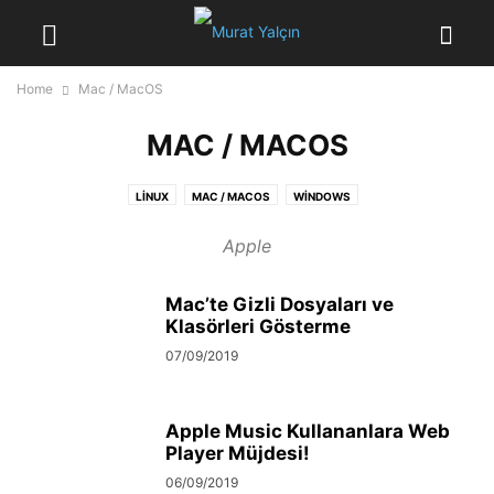
Home
Mac / MacOS
MAC / MACOS
LINUX
MAC / MACOS
WINDOWS
Apple
Mac’te Gizli Dosyaları ve
Klasörleri Gösterme
07/09/2019
Apple Music Kullananlara Web
Player Müjdesi!
06/09/2019