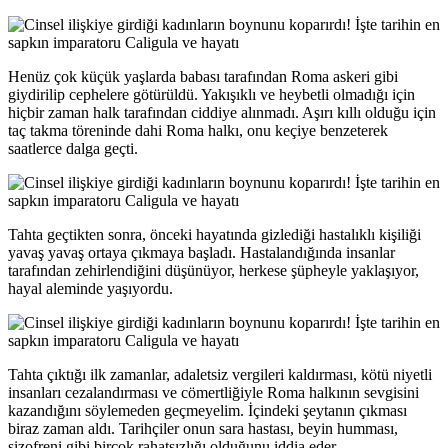
Henüz çok küçük yaşlarda babası tarafından Roma askeri gibi
giydirilip cephelere götürüldü. Yakışıklı ve heybetli olmadığı için
hiçbir zaman halk tarafından ciddiye alınmadı. Aşırı kıllı olduğu için
taç takma töreninde dahi Roma halkı, onu keçiye benzeterek
saatlerce dalga geçti.
Tahta geçtikten sonra, önceki hayatında gizlediği hastalıklı kişiliği
yavaş yavaş ortaya çıkmaya başladı. Hastalandığında insanlar
tarafından zehirlendiğini düşünüyor, herkese şüpheyle yaklaşıyor,
hayal aleminde yaşıyordu.
Tahta çıktığı ilk zamanlar, adaletsiz vergileri kaldırması, kötü niyetli
insanları cezalandırması ve cömertliğiyle Roma halkının sevgisini
kazandığını söylemeden geçmeyelim. İçindeki şeytanın çıkması
biraz zaman aldı. Tarihçiler onun sara hastası, beyin humması,
şizofreni gibi birçok rahatsızlığı olduğunu iddia eder.