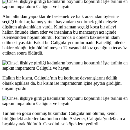
Atını altından yapraklar ile beslemek ve halk arasından öylesine
seçtiği birini aç kalmış yırtıcı hayvanlara yedirmek gibi dehşete
düşüren alışkanlıkları vardı. Kimi zaman seçtiği koca bir aileyi
halkın önünde idam eder ve insanların bu manzarayı acı içinde
izlemesinden hoşnut olurdu. Roma’da o dönem bakirelerin idam
edilmesi yasaktı. Fakat bu Caligula’yı durdurmadı. Katlettiği ailede
bakire olduğu için öldürülmeyen 12 yaşındaki kız çocuğuna tecavüz
ettikten sonra öldürdü.
Halkın bir kısmı, Caligula’nın bu korkunç davranışlarını delilik
olarak açıklasa da, bir kısım ise imparatorun içine şeytan girdiğini
düşünüyordu.
Tarihin en gözü dönmüş hükümdarı Caligula’nın ölümü, kendi
birliğindeki askerler tarafından oldu. Askerler, Caligula’yı defalarca
bıçaklayarak öldürdü. Cesedini ise köpeklere yedirdi.