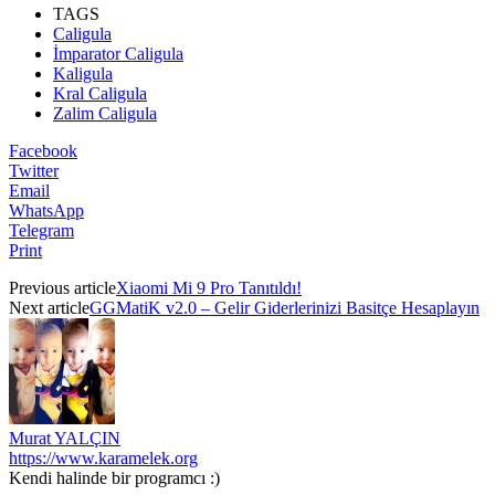
TAGS
Caligula
İmparator Caligula
Kaligula
Kral Caligula
Zalim Caligula
Facebook
Twitter
Email
WhatsApp
Telegram
Print
Previous article
Xiaomi Mi 9 Pro Tanıtıldı!
Next article
GGMatiK v2.0 – Gelir Giderlerinizi Basitçe Hesaplayın
Murat YALÇIN
https://www.karamelek.org
Kendi halinde bir programcı :)