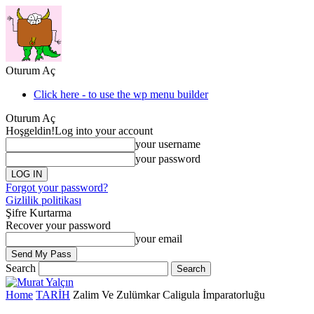
Oturum Aç
Click here - to use the wp menu builder
Oturum Aç
Hoşgeldin!
Log into your account
your username
your password
Forgot your password?
Gizlilik politikası
Şifre Kurtarma
Recover your password
your email
Search
Home
TARİH
Zalim Ve Zulümkar Caligula İmparatorluğu