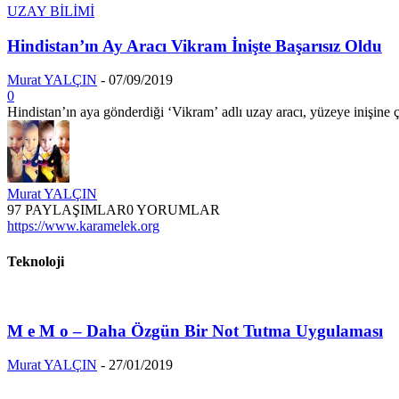
UZAY BİLİMİ
Hindistan’ın Ay Aracı Vikram İnişte Başarısız Oldu
Murat YALÇIN
-
07/09/2019
0
Hindistan’ın aya gönderdiği ‘Vikram’ adlı uzay aracı, yüzeye inişine ç
Murat YALÇIN
97 PAYLAŞIMLAR
0 YORUMLAR
https://www.karamelek.org
Teknoloji
M e M o – Daha Özgün Bir Not Tutma Uygulaması
Murat YALÇIN
-
27/01/2019