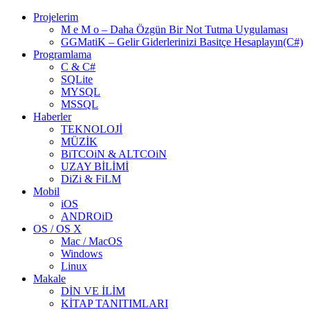
Projelerim
M e M o – Daha Özgün Bir Not Tutma Uygulaması
GGMatiK – Gelir Giderlerinizi Basitçe Hesaplayın(C#)
Programlama
C & C#
SQLite
MYSQL
MSSQL
Haberler
TEKNOLOJİ
MÜZİK
BiTCOiN & ALTCOiN
UZAY BİLİMİ
DiZi & FiLM
Mobil
iOS
ANDROiD
OS / OS X
Mac / MacOS
Windows
Linux
Makale
DİN VE İLİM
KİTAP TANITIMLARI