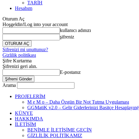
TARİH
Hesabım
Oturum Aç
Hoşgeldin!
Log into your account
kullanıcı adınızı
şifreniz
Şifrenizi mi unuttunuz?
Gizlilik politikası
Şifre Kurtarma
Şifrenizi geri alın.
E-postanız
Arama
PROJELERİM
M e M o – Daha Özgün Bir Not Tutma Uygulaması
GGMatiK v2.0 – Gelir Giderlerinizi Basitçe Hesaplayın
KÜNYE
HAKKIMDA
İLETİŞİM
BENİMLE İLETİŞİME GEÇİN
GİZLİLİK POLİTİKAMIZ