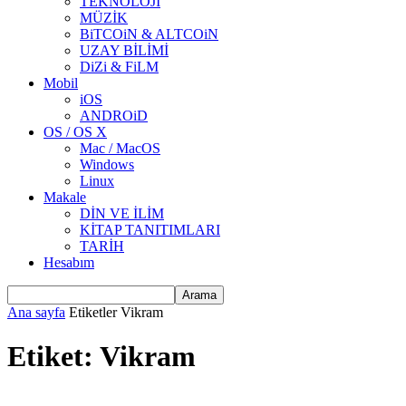
TEKNOLOJİ
MÜZİK
BiTCOiN & ALTCOiN
UZAY BİLİMİ
DiZi & FiLM
Mobil
iOS
ANDROiD
OS / OS X
Mac / MacOS
Windows
Linux
Makale
DİN VE İLİM
KİTAP TANITIMLARI
TARİH
Hesabım
Ana sayfa
Etiketler
Vikram
Etiket: Vikram