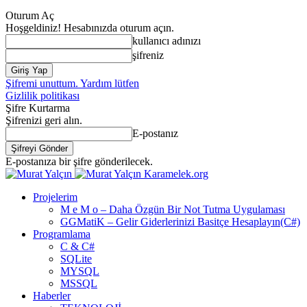
Oturum Aç
Hoşgeldiniz! Hesabınızda oturum açın.
kullanıcı adınızı
şifreniz
Şifremi unuttum. Yardım lütfen
Gizlilik politikası
Şifre Kurtarma
Şifrenizi geri alın.
E-postanız
E-postanıza bir şifre gönderilecek.
Karamelek.org
Projelerim
M e M o – Daha Özgün Bir Not Tutma Uygulaması
GGMatiK – Gelir Giderlerinizi Basitçe Hesaplayın(C#)
Programlama
C & C#
SQLite
MYSQL
MSSQL
Haberler