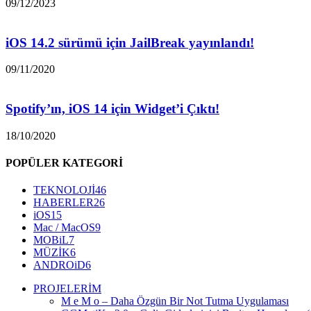
09/12/2023
iOS 14.2 sürümü için JailBreak yayınlandı!
09/11/2020
Spotify’ın, iOS 14 için Widget’i Çıktı!
18/10/2020
POPÜLER KATEGORİ
TEKNOLOJİ
46
HABERLER
26
iOS
15
Mac / MacOS
9
MOBiL
7
MÜZİK
6
ANDROiD
6
PROJELERİM
M e M o – Daha Özgün Bir Not Tutma Uygulaması