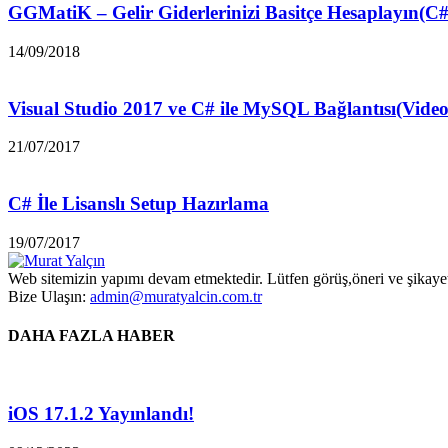
GGMatiK – Gelir Giderlerinizi Basitçe Hesaplayın(C#
14/09/2018
Visual Studio 2017 ve C# ile MySQL Bağlantısı(Video
21/07/2017
C# İle Lisanslı Setup Hazırlama
19/07/2017
Web sitemizin yapımı devam etmektedir. Lütfen görüş,öneri ve şikayetle
Bize Ulaşın:
admin@muratyalcin.com.tr
DAHA FAZLA HABER
iOS 17.1.2 Yayınlandı!