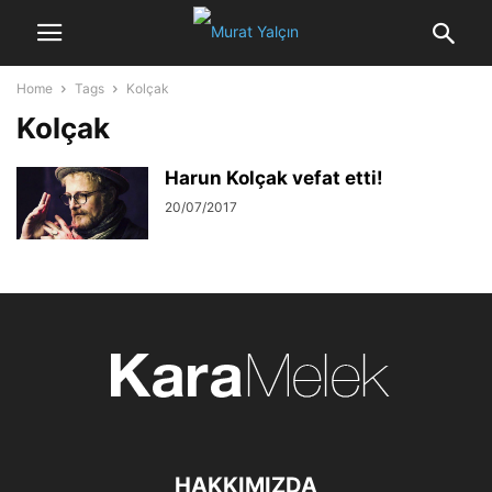
Home
Tags
Kolçak
Kolçak
Harun Kolçak vefat etti!
20/07/2017
HAKKIMIZDA