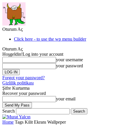
Oturum Aç
Click here - to use the wp menu builder
Oturum Aç
Hoşgeldin!
Log into your account
your username
your password
Forgot your password?
Gizlilik politikası
Şifre Kurtarma
Recover your password
your email
Search
Home
Tags
Kilit Ekranı Wallpeper