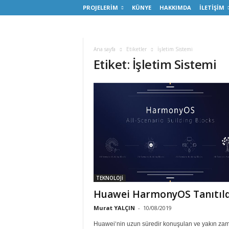
PROJELERİM
KÜNYE
HAKKIMDA
İLETİŞİM
Ana sayfa
Etiketler
İşletim Sistemi
Etiket: İşletim Sistemi
TEKNOLOJİ
Huawei HarmonyOS Tanıtıld
Murat YALÇIN
-
10/08/2019
Huawei‘nin uzun süredir konuşulan ve yakın za