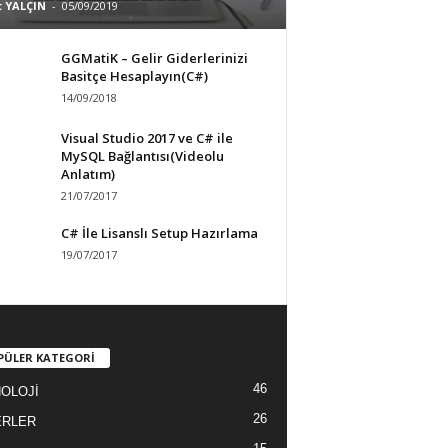
 YALÇIN
-
05/09/2019
GGMatiK – Gelir Giderlerinizi
Basitçe Hesaplayın(C#)
14/09/2018
Visual Studio 2017 ve C# ile
MySQL Bağlantısı(Videolu
Anlatım)
21/07/2017
C# İle Lisanslı Setup Hazırlama
19/07/2017
PÜLER KATEGORİ
46
OLOJİ
26
ERLER