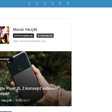
Murat YALÇIN
97 PAYLAŞIMLAR
0 YORUMLAR
https://www.karamelek.org
noloji
le Pixel XL 2 konsept videosu
nladı!
 YALÇIN
-
18/07/2017