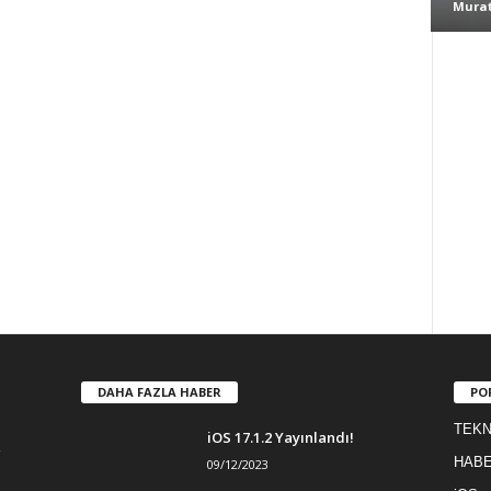
Murat
DAHA FAZLA HABER
PO
TEKN
iOS 17.1.2 Yayınlandı!
HAB
09/12/2023