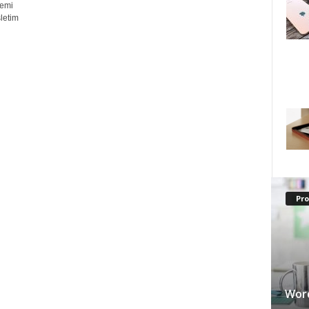
temi
letim
Pr
Word