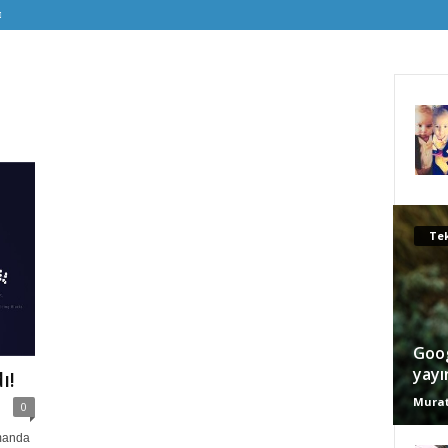
Tek
Goog
yayı
ı!
Murat
0
manda