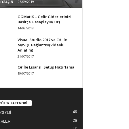
 YALÇIN
-
05/09/2019
GGMatiK – Gelir Giderlerinizi
Basitçe Hesaplayın(C#)
14/09/2018
Visual Studio 2017 ve C# ile
MySQL Bağlantısı(Videolu
Anlatım)
21/07/2017
C# İle Lisanslı Setup Hazırlama
19/07/2017
PÜLER KATEGORİ
46
OLOJİ
26
ERLER