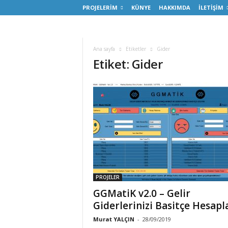
PROJELERİM
KÜNYE
HAKKIMDA
İLETİŞİM
Ana sayfa
Etiketler
Gider
Etiket: Gider
PROJELER
GGMatiK v2.0 – Gelir
Giderlerinizi Basitçe Hesapl
Murat YALÇIN
-
28/09/2019