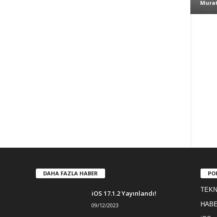
Murat
DAHA FAZLA HABER
PO
TEKN
iOS 17.1.2 Yayınlandı!
HAB
09/12/2023