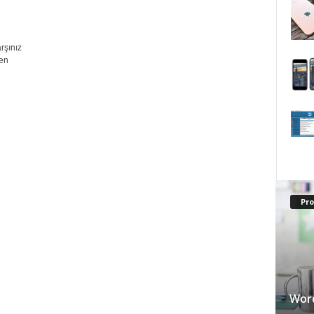
rşınız
men
Pr
Word