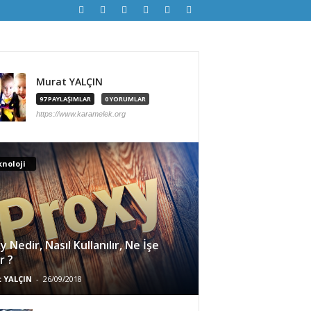
Murat YALÇIN
97 PAYLAŞIMLAR
0 YORUMLAR
https://www.karamelek.org
noloji
y Nedir, Nasıl Kullanılır, Ne İşe
r ?
 YALÇIN
-
26/09/2018