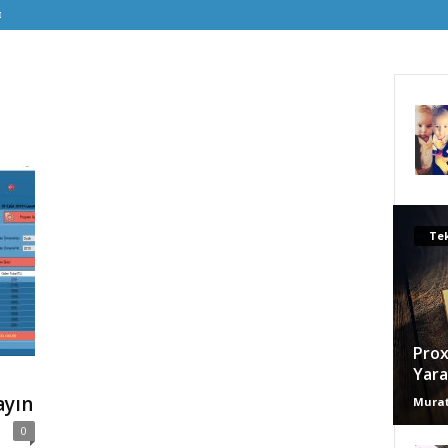
Tek
Prox
Yara
ayın
Murat
0