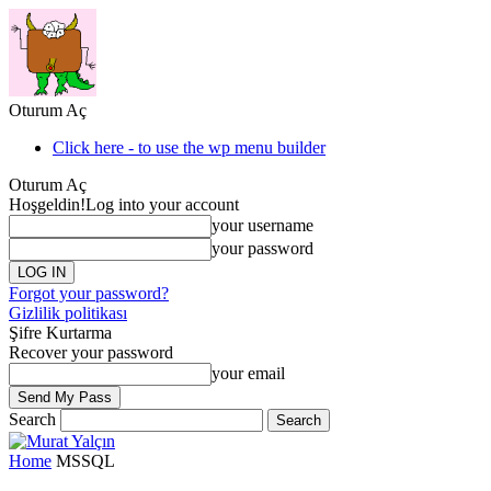
Oturum Aç
Click here - to use the wp menu builder
Oturum Aç
Hoşgeldin!
Log into your account
your username
your password
Forgot your password?
Gizlilik politikası
Şifre Kurtarma
Recover your password
your email
Search
Home
MSSQL