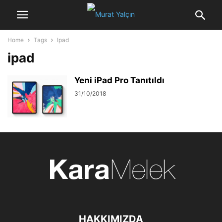
Home
Tags
Ipad
ipad
Yeni iPad Pro Tanıtıldı
31/10/2018
HAKKIMIZDA