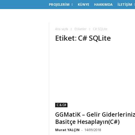
PROJELERİM
KÜNYE
HAKKIMDA
İLETİŞİM
Ana sayfa
Etiketler
C# SQLite
Etiket: C# SQLite
C & C#
GGMatiK – Gelir Giderleriniz
Basitçe Hesaplayın(C#)
Murat YALÇIN
-
14/09/2018