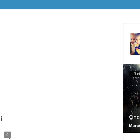
Tek
Çind
i
Murat
0