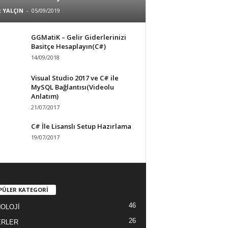
 YALÇIN
-
05/09/2019
GGMatiK – Gelir Giderlerinizi
Basitçe Hesaplayın(C#)
14/09/2018
Visual Studio 2017 ve C# ile
MySQL Bağlantısı(Videolu
Anlatım)
21/07/2017
C# İle Lisanslı Setup Hazırlama
19/07/2017
PÜLER KATEGORİ
46
OLOJİ
26
ERLER