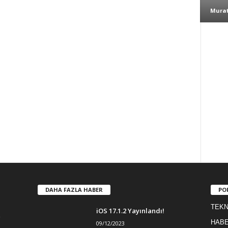
Murat
DAHA FAZLA HABER
PO
TEKN
iOS 17.1.2 Yayınlandı!
HAB
09/12/2023