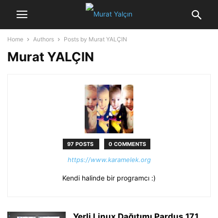
Home
Authors
Posts by Murat YALÇIN
Murat YALÇIN
97 POSTS
0 COMMENTS
https://www.karamelek.org
Kendi halinde bir programcı :)
Yerli Linux Dağıtımı Pardus 17.1