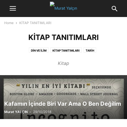
Home
KİTAP TANITIMLARI
KİTAP TANITIMLARI
DİN VE İLİM
KİTAP TANITIMLARI
TARİH
Kitap
Kafamın İçinde Biri Var Ama O Ben Değilim
Murat YALÇIN
-
29/10/2018