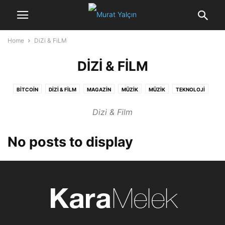
Home
DiZi & FiLM
DIZI & FILM
BITCOIN
DIZI & FILM
MAGAZİN
MÜZİK
MÜZİK
TEKNOLOJİ
UZAY BİLİMİ
Dizi & Film
No posts to display